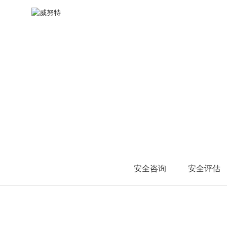
水力发电
安全标准咨询
渠道体系
油气开采
风险评估
新闻动态
其他
WINCLAW
产品中心
态势感知类
态势感知类
安全管理类
安全管理类
防
火力发电
安全规划咨询
加入我们
油气炼化
渗透测试
渠道查询
风电发电
安全管理咨询
油气储运
安全检查
A
态势分析与安全运营管
态势分析与安全运营管
统一安全管理平台
统一安全管理平台
工
工
光伏发电
P
理平台
理平台
日志审计与分析系统
日志审计与分析系统
工
工
C
安全应急
工业互联网雷达
工业互联网雷达
安全运维管理系统
安全运维管理系统
主
主
工
工
应急响应
视频中心
第
第
其他
应急演练
W
数
事件溯源
企业宣传片
冶金
网
数
培训视频
医疗
防
W
高校
工
网
换
科研院所
防
车
军工
工
安全咨询
安全评估
网
换
U
车
移
网
单
U