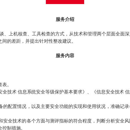
网行为审计系统
动介质安检站
罐诱捕系统
向隔离网关
端检测与响应系统
网行为审计系统
服务介绍
罐诱捕系统
端检测与响应系统
过访谈、上机核查、工具检查的方式，从技术和管理两个层面全面
信任安全访问控制系
之间的差距，并提出针对性整改建议。
据备份与恢复系统
服务内容
查表。
安全技术 信息系统安全等级保护基本要求》、《信息安全技术 
备的配置情况，以及主要安全功能的实现和使用状况，准确记录
和安全技术的各个方面与测评指标的符合程度，判断分析安全风
全控制措施。