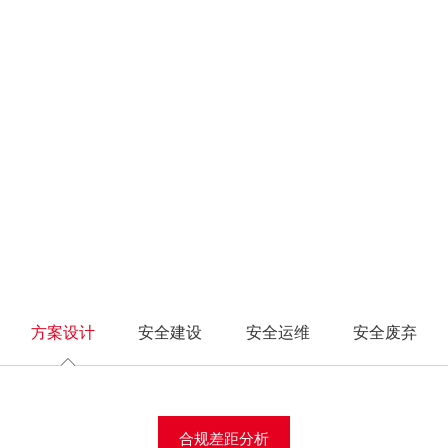
信号系统
合规差距分析
认证体系
制丝系统
安全技术体系
汽车制造
安全设备管理
解决方案
客户案例
服务支持
渠道合作
CRT认证
安全研究
护类
防护类
监测类
监测类
检查评估类
检查评估类
综合监控系统
安全措施选择
在线学习
卷包系统
安全管理体系
3C制造
安全事件管理
FC系统
整体方案设计
证书查询
动力系统
安全服务体系
装备制造
安全合规性审计
业防火墙
业防火墙
工控安全监测与审计系
工控安全监测与审计系
工控漏洞挖掘平台
工控漏洞挖掘平台
IS系统
物流系统
统
统
控主机卫士
控主机卫士
工控漏洞扫描平台
工控漏洞扫描平台
CTV系统
入侵检测系统
入侵检测系统
机防勒索系统
机防勒索系统
工控等保检查工具箱
工控等保检查工具箱
高级威胁检测系统
高级威胁检测系统
业互联防火墙
业互联防火墙
安全配置核查系统
安全配置核查系统
车载网络安全监测与审
车载网络安全监测与审
二代防火墙
二代防火墙
漏洞扫描系统
计系统
计系统
EB应用防火墙
据库审计系统
数据库审计系统
数据库审计系统
络入侵防御系统
据库防火墙
数据安全类
网络流量安全分析系统
网络流量安全分析系统
毒墙
EB应用防火墙
控安全隔离与信息交
络入侵防御系统
数据库审计系统
系统
毒墙
数据库防火墙
载防火墙
控安全隔离与信息交
数据安全统一管理平台
方案设计
安全建设
安全运维
安全废弃
络准入系统
系统
终端数据防泄漏系统
SB综合保护装置
载防火墙
网络数据防泄漏系统
动介质安检站
络准入系统
数据备份与恢复系统
向隔离网关
SB综合保护装置
合规差距分析