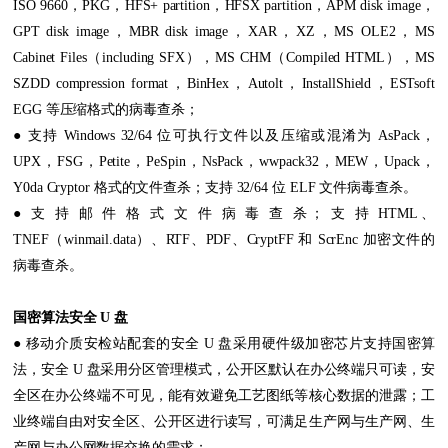
ISO 9660，PKG，HFS+ partition，HFSX partition，APM disk image，
GPT disk image，MBR disk image，XAR，XZ，MS OLE2，MS
Cabinet Files（including SFX），MS CHM（Compiled HTML），MS
SZDD compression format，BinHex，Autolt，InstallShield，ESTsoft
EGG 等压缩格式的病毒查杀；
● 支持 Windows 32/64 位可执行文件以及压缩或混淆为 AsPack，
UPX，FSG，Petite，PeSpin，NsPack，wwpack32，MEW，Upack，
Y0da Cryptor 格式的文件查杀；支持 32/64 位 ELF 文件病毒查杀。
● 支 持 邮 件 格 式 文 件 病 毒 查 杀； 支 持 HTML、
TNEF（winmail.data）、RTF、PDF、CryptFF 和 ScrEnc 加密文件的
病毒查杀。
国密算法安全 U 盘
● 移动介质安检站配套的安全 U 盘采用硬件级加密芯片支持国密算
法，安全 U 盘采用分区管理模式，公开区默认在办公终端只可读，安
全区在办公终端不可见，能有效避免工艺图纸等核心数据的泄露；工
业终端自由对安全区、公开区进行读写，可满足生产网与生产网、生
产网与办公网数据交换的需求；