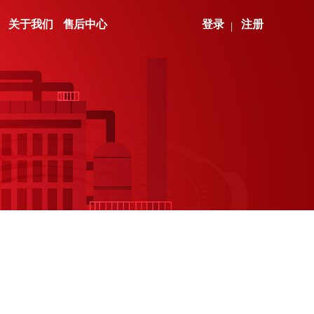
市政水务
安全废弃
校园招聘
煤矿
安全意识宣贯
资源中心
关于我们
售后中心
登录
注册
交换机类
交换机类
服务器
服务器
市政燃气
数据清除
社会招聘
金矿
政策标准解读
持续监督
铁矿
安全技术培训
公共资料库
以太网交换机系列
以太网交换机系列
蛟龙服务器
通用服务器
产品资料库
工业交换机系列
工业交换机系列
AI算力服务器
渠道资料库
企业光网络
信创服务器
超融合
机框交换机系列
存储服务器
无线通信类
网络管理软件
超融合
边缘计算服务器
无线通信系列
数据中心级以太网交换机
超融合
无线通信类
超融合系统
无线通信系列
云桌面
云桌面系统