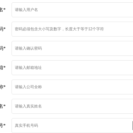
网行为审计系统
动介质安检站
罐诱捕系统
向隔离网关
名*
端检测与响应系统
网行为审计系统
罐诱捕系统
码*
端检测与响应系统
信任安全访问控制系
码*
据备份与恢复系统
箱*
称*
名*
号*