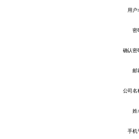
上
移
蜜
单
用户
终
上
蜜
密
终
零
统
确认密
数
邮
公司名
姓
手机