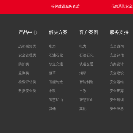
CRT Tool认证
等保建设服务资质
信息系统安全
产品中心
解决方案
客户案例
服务支持
态势感知类
电力
电力
安全咨询
安全管理类
石油石化
石油石化
安全评估
防护类
轨道交通
轨道交通
方案设计
监测类
烟草
烟草
安全建设
检查评估类
智能制造
智能制造
安全运维
数据安全类
市政
市政
安全废弃
智慧矿山
智慧矿山
安全培训
其他
其他
安全应急