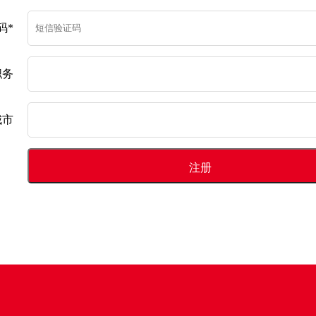
码*
职务
城市