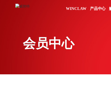
水力发电
安全标准咨询
渠道体系
油气开采
风险评估
新闻动态
其他
WINCLAW
产品中心
态势感知类
态势感知类
安全管理类
安全管理类
防
火力发电
安全规划咨询
加入我们
油气炼化
渗透测试
渠道查询
风电发电
安全管理咨询
油气储运
安全检查
A
态势分析与安全运营管
态势分析与安全运营管
统一安全管理平台
统一安全管理平台
工
工
光伏发电
P
理平台
理平台
日志审计与分析系统
日志审计与分析系统
工
工
C
安全应急
工业互联网雷达
工业互联网雷达
安全运维管理系统
安全运维管理系统
主
主
会员中心
工
工
应急响应
视频中心
第
第
其他
应急演练
W
数
事件溯源
企业宣传片
冶金
网
数
培训视频
医疗
防
W
高校
工
网
换
科研院所
防
车
军工
工
网
换
U
车
移
网
单
U