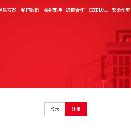
信号系统
合规差距分析
认证体系
制丝系统
安全技术体系
汽车制造
安全设备管理
解决方案
客户案例
服务支持
渠道合作
CRT认证
安全研究
护类
防护类
监测类
监测类
检查评估类
检查评估类
综合监控系统
安全措施选择
在线学习
卷包系统
安全管理体系
3C制造
安全事件管理
FC系统
整体方案设计
证书查询
动力系统
安全服务体系
装备制造
安全合规性审计
业防火墙
业防火墙
工控安全监测与审计系
工控安全监测与审计系
工控漏洞挖掘平台
工控漏洞挖掘平台
IS系统
物流系统
统
统
控主机卫士
控主机卫士
工控漏洞扫描平台
工控漏洞扫描平台
CTV系统
入侵检测系统
入侵检测系统
机防勒索系统
机防勒索系统
工控等保检查工具箱
工控等保检查工具箱
高级威胁检测系统
高级威胁检测系统
业互联防火墙
业互联防火墙
安全配置核查系统
安全配置核查系统
车载网络安全监测与审
车载网络安全监测与审
二代防火墙
二代防火墙
漏洞扫描系统
计系统
计系统
EB应用防火墙
据库审计系统
数据库审计系统
数据库审计系统
络入侵防御系统
据库防火墙
数据安全类
网络流量安全分析系统
网络流量安全分析系统
毒墙
EB应用防火墙
控安全隔离与信息交
络入侵防御系统
数据库审计系统
系统
毒墙
数据库防火墙
载防火墙
控安全隔离与信息交
数据安全统一管理平台
络准入系统
系统
终端数据防泄漏系统
登录
注册
SB综合保护装置
载防火墙
网络数据防泄漏系统
动介质安检站
络准入系统
数据备份与恢复系统
向隔离网关
SB综合保护装置