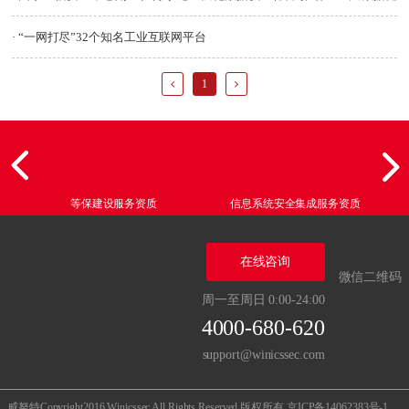
康发展
· “一网打尽”32个知名工业互联网平台
1
等保建设服务资质
信息系统安全集成服务资质
在线咨询
微信二维码
周一至周日 0:00-24:00
4000-680-620
support@winicssec.com
威努特Copyright2016 Winicssec All Rights Reserved 版权所有
京ICP备14062383号-1