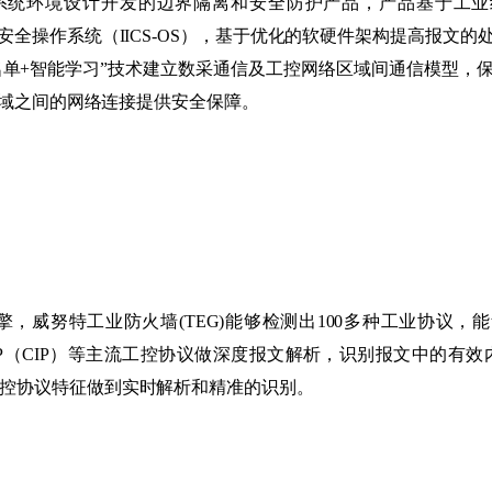
制系统环境设计开发的边界隔离和安全防护产品，产品基于工
控安全操作系统（IICS-OS），基于优化的软硬件架构提高报
tion），运用“白名单+智能学习”技术建立数采通信及工控网络区域间通
域之间的网络连接提供安全保障。
特工业防火墙(TEG)能够检测出100多种工业协议，能够对OPC、Mo
7、Ethernet/IP（CIP）等主流工控协议做深度报文解析，识别报
控协议特征做到实时解析和精准的识别。