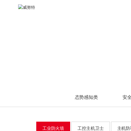
水力发电
安全标准咨询
渠道体系
油气开采
风险评估
新闻动态
其他
WINCLAW
产品中心
态势感知类
态势感知类
安全管理类
安全管理类
防
火力发电
安全规划咨询
加入我们
油气炼化
渗透测试
渠道查询
风电发电
安全管理咨询
油气储运
安全检查
A
态势分析与安全运营管
态势分析与安全运营管
统一安全管理平台
统一安全管理平台
工
工
光伏发电
P
理平台
理平台
日志审计与分析系统
日志审计与分析系统
工
工
C
安全应急
工业互联网雷达
工业互联网雷达
安全运维管理系统
安全运维管理系统
主
主
工
工
应急响应
视频中心
第
第
其他
应急演练
W
数
事件溯源
企业宣传片
冶金
网
数
培训视频
医疗
防
W
高校
工
网
换
科研院所
防
车
军工
工
态势感知类
安
网
换
U
车
移
网
单
U
工业防火墙
工控主机卫士
主机防