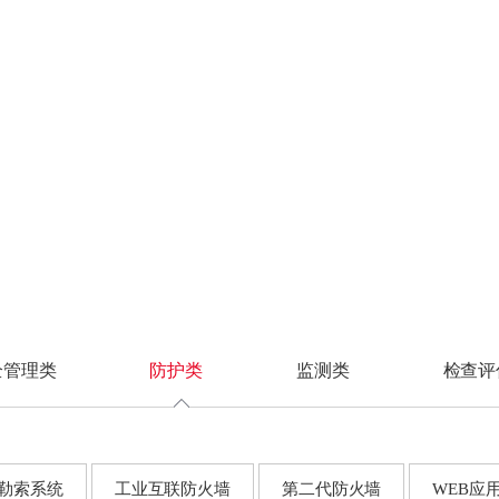
信号系统
合规差距分析
认证体系
制丝系统
安全技术体系
汽车制造
安全设备管理
解决方案
客户案例
服务支持
渠道合作
CRT认证
安全研究
护类
防护类
监测类
监测类
检查评估类
检查评估类
综合监控系统
安全措施选择
在线学习
卷包系统
安全管理体系
3C制造
安全事件管理
FC系统
整体方案设计
证书查询
动力系统
安全服务体系
装备制造
安全合规性审计
业防火墙
业防火墙
工控安全监测与审计系
工控安全监测与审计系
工控漏洞挖掘平台
工控漏洞挖掘平台
IS系统
物流系统
统
统
控主机卫士
控主机卫士
工控漏洞扫描平台
工控漏洞扫描平台
CTV系统
入侵检测系统
入侵检测系统
机防勒索系统
机防勒索系统
工控等保检查工具箱
工控等保检查工具箱
高级威胁检测系统
高级威胁检测系统
业互联防火墙
业互联防火墙
安全配置核查系统
安全配置核查系统
车载网络安全监测与审
车载网络安全监测与审
二代防火墙
二代防火墙
漏洞扫描系统
计系统
计系统
EB应用防火墙
据库审计系统
数据库审计系统
数据库审计系统
络入侵防御系统
据库防火墙
数据安全类
网络流量安全分析系统
网络流量安全分析系统
毒墙
EB应用防火墙
控安全隔离与信息交
络入侵防御系统
数据库审计系统
系统
毒墙
数据库防火墙
载防火墙
控安全隔离与信息交
数据安全统一管理平台
全管理类
防护类
监测类
检查评
络准入系统
系统
终端数据防泄漏系统
SB综合保护装置
载防火墙
网络数据防泄漏系统
动介质安检站
络准入系统
数据备份与恢复系统
向隔离网关
SB综合保护装置
勒索系统
工业互联防火墙
第二代防火墙
WEB应