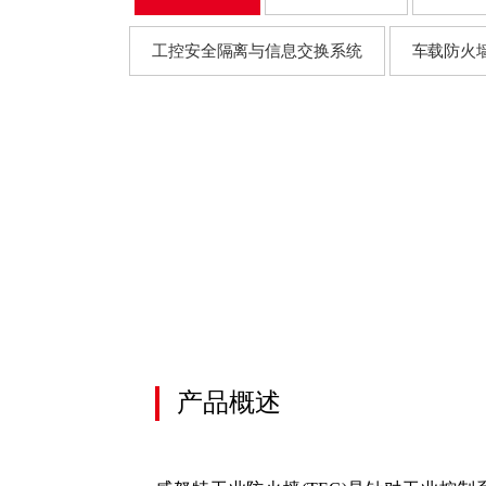
上
移
蜜
单
工控安全隔离与信息交换系统
车载防火
终
上
蜜
终
零
统
数
产品概述