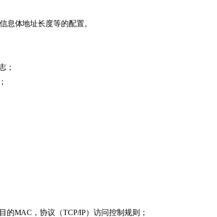
度、信息体地址长度等的配置。
志；
；
目的MAC，协议（TCP/IP）访问控制规则；