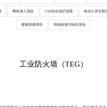
网行为审计系统
动介质安检站
罐诱捕系统
向隔离网关
墙
网络准入系统
USB综合保护装置
移动介质安检
端检测与响应系统
网行为审计系统
罐诱捕系统
端检测与响应系统
蜜罐诱捕系统
终端检测与响应系统
信任安全访问控制系
据备份与恢复系统
工业防火墙（TEG）