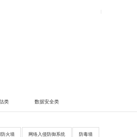
市政水务
安全废弃
校园招聘
煤矿
安全意识宣贯
资源中心
关于我们
售后中心
登录
注册
交换机类
交换机类
服务器
服务器
市政燃气
数据清除
社会招聘
金矿
政策标准解读
持续监督
铁矿
安全技术培训
公共资料库
以太网交换机系列
以太网交换机系列
蛟龙服务器
通用服务器
产品资料库
工业交换机系列
工业交换机系列
AI算力服务器
渠道资料库
企业光网络
信创服务器
超融合
机框交换机系列
存储服务器
无线通信类
网络管理软件
超融合
边缘计算服务器
无线通信系列
数据中心级以太网交换机
超融合
无线通信类
超融合系统
无线通信系列
估类
数据安全类
云桌面
用防火墙
网络入侵防御系统
防毒墙
云桌面系统