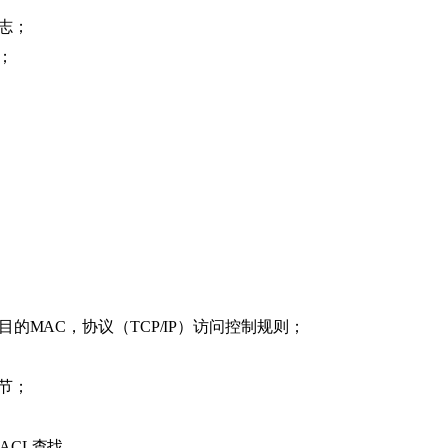
志；
；
目的MAC，协议（TCP/IP）访问控制规则；
节；
ACL查找。