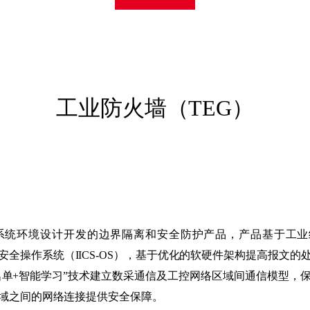
网行为审计系统
动介质安检站
罐诱捕系统
向隔离网关
端检测与响应系统
网行为审计系统
罐诱捕系统
端检测与响应系统
信任安全访问控制系
工业防火墙（TEG）
据备份与恢复系统
制系统环境设计开发的边界隔离和安全防护产品，产品基于工
控安全操作系统（IICS-OS），基于优化的软硬件架构提高报
tion），运用“白名单+智能学习”技术建立数采通信及工控网络区域间通
域之间的网络连接提供安全保障。