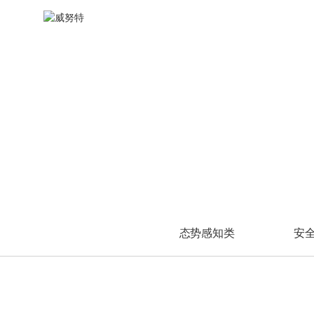
水力发电
安全标准咨询
渠道体系
油气开采
风险评估
新闻动态
其他
WINCLAW
产品中心
态势感知类
态势感知类
安全管理类
安全管理类
防
火力发电
安全规划咨询
加入我们
油气炼化
渗透测试
渠道查询
风电发电
安全管理咨询
油气储运
安全检查
A
态势分析与安全运营管
态势分析与安全运营管
统一安全管理平台
统一安全管理平台
工
工
光伏发电
P
理平台
理平台
日志审计与分析系统
日志审计与分析系统
工
工
C
安全应急
工业互联网雷达
工业互联网雷达
安全运维管理系统
安全运维管理系统
主
主
工
工
应急响应
视频中心
第
第
其他
应急演练
W
数
事件溯源
企业宣传片
冶金
网
数
培训视频
医疗
防
W
高校
工
网
换
科研院所
防
车
军工
工
态势感知类
安
网
换
U
车
移
网
单
U