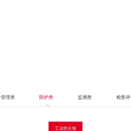
信号系统
合规差距分析
认证体系
制丝系统
安全技术体系
汽车制造
安全设备管理
解决方案
客户案例
服务支持
渠道合作
CRT认证
安全研究
护类
防护类
监测类
监测类
检查评估类
检查评估类
综合监控系统
安全措施选择
在线学习
卷包系统
安全管理体系
3C制造
安全事件管理
FC系统
整体方案设计
证书查询
动力系统
安全服务体系
装备制造
安全合规性审计
业防火墙
业防火墙
工控安全监测与审计系
工控安全监测与审计系
工控漏洞挖掘平台
工控漏洞挖掘平台
IS系统
物流系统
统
统
控主机卫士
控主机卫士
工控漏洞扫描平台
工控漏洞扫描平台
CTV系统
入侵检测系统
入侵检测系统
机防勒索系统
机防勒索系统
工控等保检查工具箱
工控等保检查工具箱
高级威胁检测系统
高级威胁检测系统
业互联防火墙
业互联防火墙
安全配置核查系统
安全配置核查系统
车载网络安全监测与审
车载网络安全监测与审
二代防火墙
二代防火墙
漏洞扫描系统
计系统
计系统
EB应用防火墙
据库审计系统
数据库审计系统
数据库审计系统
络入侵防御系统
据库防火墙
数据安全类
网络流量安全分析系统
网络流量安全分析系统
毒墙
EB应用防火墙
控安全隔离与信息交
络入侵防御系统
数据库审计系统
系统
毒墙
数据库防火墙
载防火墙
控安全隔离与信息交
数据安全统一管理平台
全管理类
防护类
监测类
检查评
络准入系统
系统
终端数据防泄漏系统
SB综合保护装置
载防火墙
网络数据防泄漏系统
动介质安检站
络准入系统
数据备份与恢复系统
向隔离网关
SB综合保护装置
工业防火墙