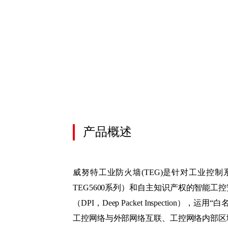
上
移
蜜
单
终
上
蜜
终
零
统
数
产品概述
威努特工业防火墙(TEG)是针对工业控
TEG5600系列）和自主知识产权的智能工
（DPI，Deep Packet Inspec
工控网络与外部网络互联、工控网络内部区