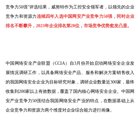
竞争力50强”评选结果，威努特作为工控安全领军者，以领先的企业
竞争力和资源力
连续四年入选中国网安产业竞争力50强，同时企业
排名不断攀升，2023年企业排名第28位，市场竞争优势愈发凸显。
中国网络安全产业联盟（CCIA）自3月份开始启动网络安全企业发
展情况调研工作，以具备网络安全产品、服务和解决方案销售收入
的我国网络安全企业为目标研究对象，调研企业数量近300家，最终
收集到200家以上有效数据，覆盖了国内核心网络安全企业。中国网
安产业竞争力50强结合我国网络安全产业的特点，在数据基础上从
企业竞争力和资源力两个维度对企业综合能力进行画像。